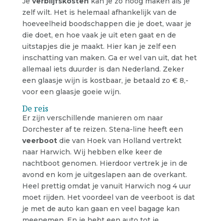
Je
verblijfskosten
kan je zo hoog maken als je
zelf wilt. Het is helemaal afhankelijk van de
hoeveelheid boodschappen die je doet, waar je
die doet, en hoe vaak je uit eten gaat en de
uitstapjes die je maakt. Hier kan je zelf een
inschatting van maken. Ga er wel van uit, dat het
allemaal iets duurder is dan Nederland. Zeker
een glaasje wijn is kostbaar, je betaald zo € 8,-
voor een glaasje goeie wijn.
De reis
Er zijn verschillende manieren om naar
Dorchester af te reizen. Stena-line heeft een
veerboot
die van Hoek van Holland vertrekt
naar Harwich. Wij hebben elke keer de
nachtboot genomen. Hierdoor vertrek je in de
avond en kom je uitgeslapen aan de overkant.
Heel prettig omdat je vanuit Harwich nog 4 uur
moet rijden. Het voordeel van de veerboot is dat
je met de auto kan gaan en veel bagage kan
meenemen. En je hebt een auto tot je