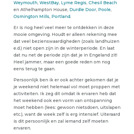
Weymouth
,
WestBay
,
Lyme Regis
,
Chesil Beach
en Athelhampton House,
Durdle Door
,
Poole
,
Osmington Mills
,
Portland
.
Er is nog heel veel meer te ontdekken in deze
mooie omgeving. Houdt er alleen rekening mee
dat veel bezienswaardigheden (zoals landhuizen
e.d.) niet open zijn in de winterperiode. En laat
dat nu net de periode zijn dat je in Engeland zit!
Heel jammer, maar een goede reden om nog
eens terug te gaan.
Persoonlijk ben ik er ook achter gekomen dat je
je weekend niet helemaal vol moet proppen met
activiteiten. Ik zeg dit omdat ik ervaren heb dat
het weekend ook een vorm van ontspanning
moet hebben (lees: gewoon nietsdoen, uitslapen
etc.), want de week zelf is erg intensief. Uiteraard
is dit persoonlijk en zal iemand zelf moeten
ervaren.