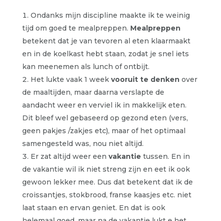
Ondanks mijn discipline maakte ik te weinig
tijd om goed te mealpreppen.
Mealpreppen
betekent dat je van tevoren al eten klaarmaakt
en in de koelkast hebt staan, zodat je snel iets
kan meenemen als lunch of ontbijt.
Het lukte vaak 1 week
vooruit te denken
over
de maaltijden, maar daarna verslapte de
aandacht weer en verviel ik in makkelijk eten.
Dit bleef wel gebaseerd op gezond eten (vers,
geen pakjes /zakjes etc), maar of het optimaal
samengesteld was, nou niet altijd.
Er zat altijd weer een
vakantie
tussen. En in
de vakantie wil ik niet streng zijn en eet ik ook
gewoon lekker mee. Dus dat betekent dat ik de
croissantjes, stokbrood, franse kaasjes etc. niet
laat staan en ervan geniet. En dat is ook
helemaal goed, maar na de vakantie lukt e het