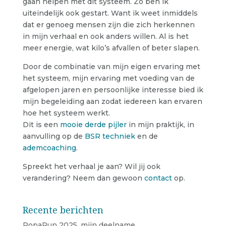
gaan helpen met dit systeem. Zo ben ik
uiteindelijk ook gestart. Want ik weet inmiddels
dat er genoeg mensen zijn die zich herkennen
in mijn verhaal en ook anders willen. Al is het
meer energie, wat kilo’s afvallen of beter slapen.
Door de combinatie van mijn eigen ervaring met
het systeem, mijn ervaring met voeding van de
afgelopen jaren en persoonlijke interesse bied ik
mijn begeleiding aan zodat iedereen kan ervaren
hoe het systeem werkt.
Dit is een
mooie derde pijler
in mijn praktijk, in
aanvulling op de
BSR techniek
en de
ademcoaching
.
Spreekt het verhaal je aan? Wil jij ook
verandering? Neem dan gewoon
contact
op.
Recente berichten
RopaRun 2025, mijn deelname