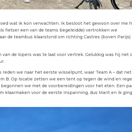
t goed wat ik kon verwachten. Ik besloot het gewoon over me 
ls fietser een van de teams begeleidde) vertrokken we
r de teambus klaarstond om richting Castres (boven Parijs) 
van de lopers was te laat voor vertrek. Gelukkig was hij net 
ur.
s reden we naar het eerste wisselpunt, waar Team A – dat net
am B. Op locatie zetten we een tent op tegen de wind en reg
en begonnen we met de voorbereidingen voor het eten. Een pa
am klaarmaken voor de eerste inspanning, dus Marit en ik gin