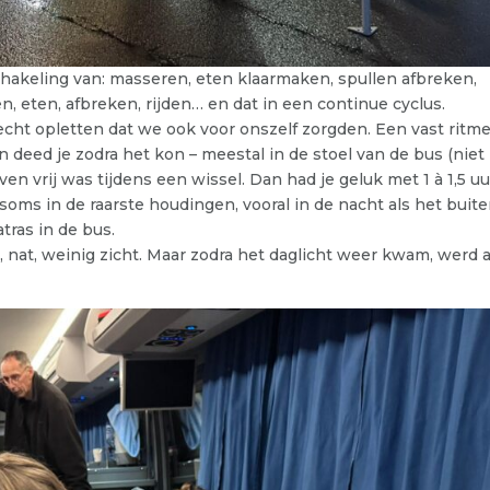
akeling van: masseren, eten klaarmaken, spullen afbreken,
 eten, afbreken, rijden… en dat in een continue cyclus.
ht opletten dat we ook voor onszelf zorgden. Een vast ritm
 deed je zodra het kon – meestal in de stoel van de bus (niet
ven vrij was tijdens een wissel. Dan had je geluk met 1 à 1,5 uu
soms in de raarste houdingen, vooral in de nacht als het buite
ras in de bus.
, nat, weinig zicht. Maar zodra het daglicht weer kwam, werd a