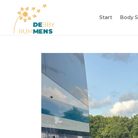
Start
Body S