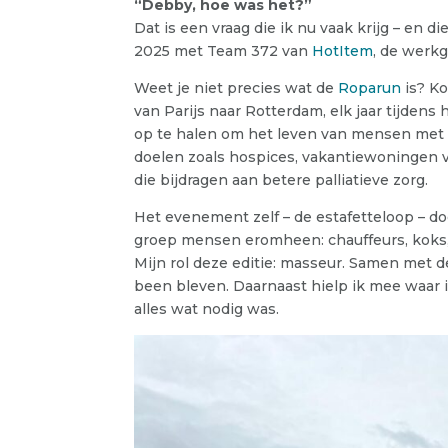
“Debby, hoe was het?”
Dat is een vraag die ik nu vaak krijg – en
2025 met Team 372 van
HotItem
, de werk
Weet je niet precies wat de
Roparun
is? K
van Parijs naar Rotterdam, elk jaar tijden
op te halen om het leven van mensen met 
doelen zoals hospices, vakantiewoningen v
die bijdragen aan betere palliatieve zorg.
Het evenement zelf – de estafetteloop – do
groep mensen eromheen: chauffeurs, koks, 
Mijn rol deze editie: masseur. Samen met de
been bleven. Daarnaast hielp ik mee waar 
alles wat nodig was.