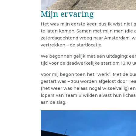
Mijn ervaring
Het was mijn eerste keer, dus ik wist nie
te laten komen. Samen met mijn man (die a
zaterdagochtend vroeg naar Amsterdam, waa
vertrekken – de startlocatie.
We begonnen gelijk met een uitdaging: een 
tijd voor de daadwerkelijke start om 13.10 u
Voor mij begon toen het “werk”. Met de bu
gestart was – zou worden afgelost door Te
(het weer was helaas nogal wisselvallig) 
lopers van Team B wilden alvast hun licha
aan de slag.