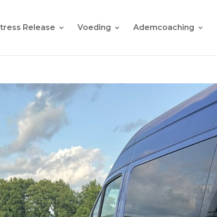
tress Release
Voeding
Ademcoaching