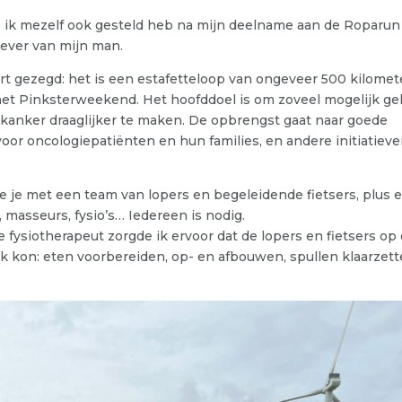
 die ik mezelf ook gesteld heb na mijn deelname aan de Roparun
gever van mijn man.
ort gezegd: het is een estafetteloop van ongeveer 500 kilomet
s het Pinksterweekend. Het hoofddoel is om zoveel mogelijk ge
kanker draaglijker te maken. De opbrengst gaat naar goede
oor oncologiepatiënten en hun families, en andere initiatiev
e je met een team van lopers en begeleidende fietsers, plus 
masseurs, fysio’s… Iedereen is nodig.
 fysiotherapeut zorgde ik ervoor dat de lopers en fietsers op
ik kon: eten voorbereiden, op- en afbouwen, spullen klaarzet