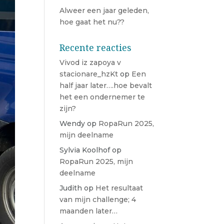
Alweer een jaar geleden,
hoe gaat het nu??
Recente reacties
Vivod iz zapoya v
stacionare_hzKt
op
Een
half jaar later….hoe bevalt
het een ondernemer te
zijn?
Wendy
op
RopaRun 2025,
mijn deelname
Sylvia Koolhof
op
RopaRun 2025, mijn
deelname
Judith
op
Het resultaat
van mijn challenge; 4
maanden later…