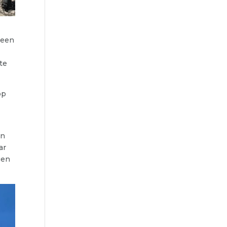
heen
te
op
en
ar
gen