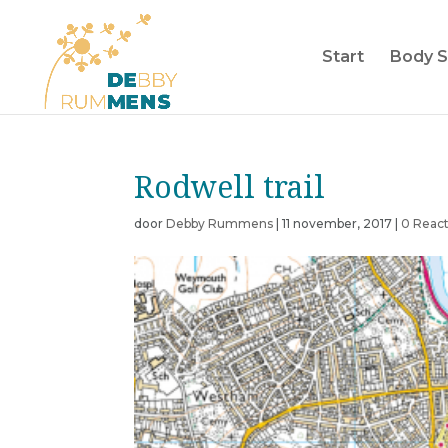
Start
Body S
Rodwell trail
door
Debby Rummens
|
11 november, 2017
|
0 React