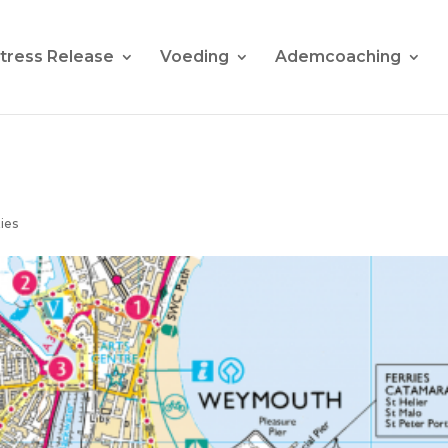
tress Release
Voeding
Ademcoaching
ies