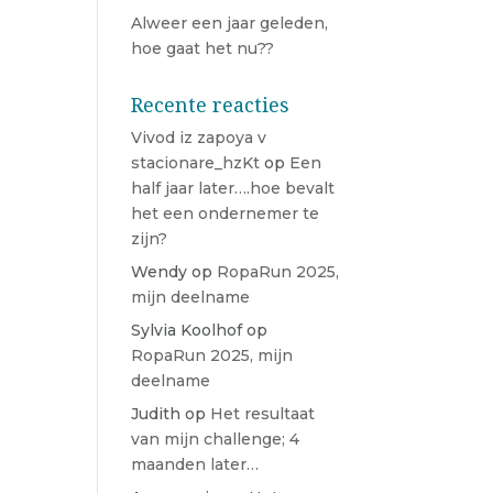
Alweer een jaar geleden,
hoe gaat het nu??
Recente reacties
Vivod iz zapoya v
stacionare_hzKt
op
Een
half jaar later….hoe bevalt
het een ondernemer te
zijn?
Wendy
op
RopaRun 2025,
mijn deelname
Sylvia Koolhof
op
RopaRun 2025, mijn
deelname
Judith
op
Het resultaat
van mijn challenge; 4
maanden later…