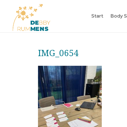
Start
Body S
IMG_0654