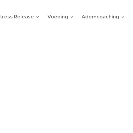
tress Release
Voeding
Ademcoaching