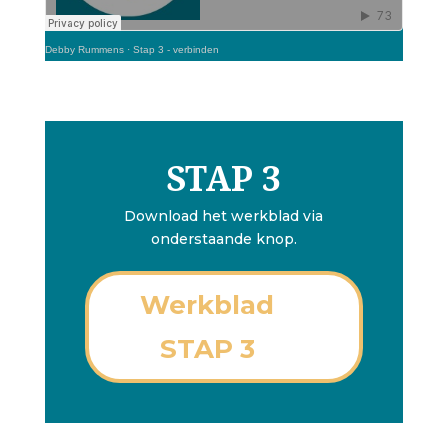
Debby Rummens
·
Stap 3 - verbinden
STAP 3
Download het werkblad via
onderstaande knop.
Werkblad
STAP 3